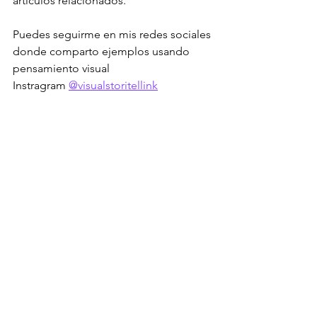
artículos relacionados.
Puedes seguirme en mis redes sociales 
donde comparto ejemplos usando 
pensamiento visual 
Instragram 
@visualstoritellink
LinkedIn 
www.linkedin.com/in/visual-
thinker-ari-alvarez
TikTok 
@visualstoritellink
visualthinking
diloconsketchnotes
pensamientovisual
Visual Thinking
Ver todo
Entradas recientes