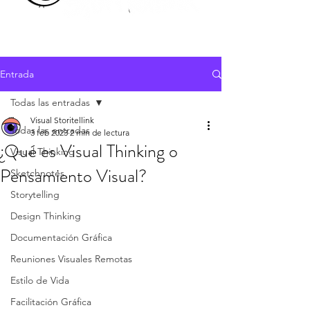
Entrada
Todas las entradas
Visual Storitellink
Todas las entradas
3 feb 2023
2 min de lectura
¿Qué es Visual Thinking o
Visual Thinking
Pensamiento Visual?
Sketchnotes
Storytelling
Design Thinking
Documentación Gráfica
Reuniones Visuales Remotas
Estilo de Vida
Facilitación Gráfica