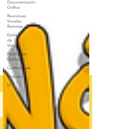
Documentación
Gráfica
Reuniones
Visuales
Remotas
Estilo
de
Vida
Facilitación
Gráfica
Conferencias
Podcast
IA