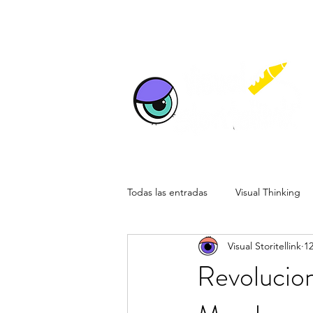
Todas las entradas
Visual Thinking
Visual Storitellink
1
Reuniones Visuales Remotas
E
Revolucion