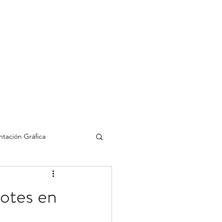
ias
Blog
Contacto
tación Gráfica
IA
otes en