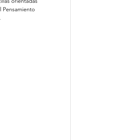
llas orientadas 
El Pensamiento 
.