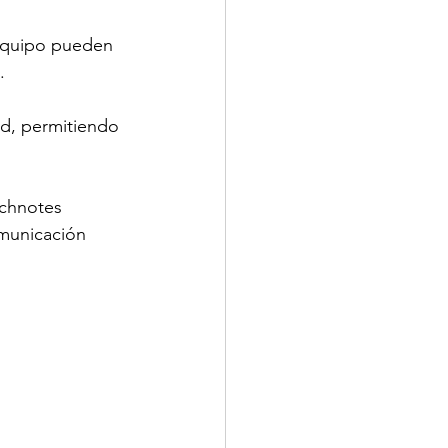
 equipo pueden 
.
ad, permitiendo 
chnotes 
omunicación 