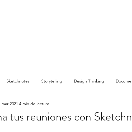
Inicio
Servicios
Capacitación
Conferenc
Sketchnotes
Storytelling
Design Thinking
Documen
2 mar 2021
4 min de lectura
stilo de Vida
Facilitación Gráfica
Conferencias
Podcast
a tus reuniones con Sketchn