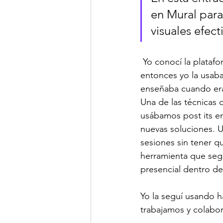
en Mural para 
visuales efect
 Yo conocí la plataforma de trabajo colaborativo en 2011, cuando se fundó. En ese 
entonces yo la usab
enseñaba cuando era 
Una de las técnicas 
usábamos post its en
nuevas soluciones. U
sesiones sin tener qu
herramienta que seg
presencial dentro de 
Yo la seguí usando 
trabajamos y colabor