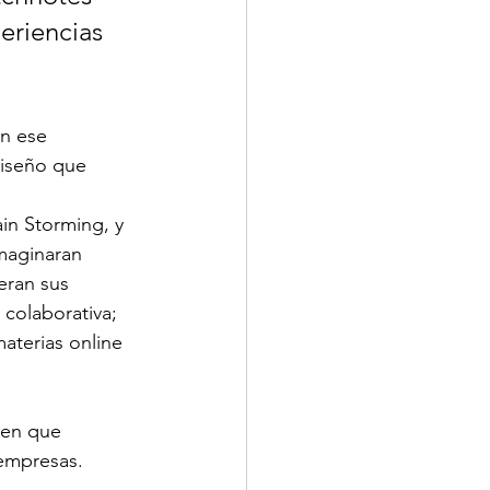
eriencias 
iseño que 
in Storming, y 
maginaran 
eran sus 
 colaborativa; 
terias online 
 en que 
 empresas.