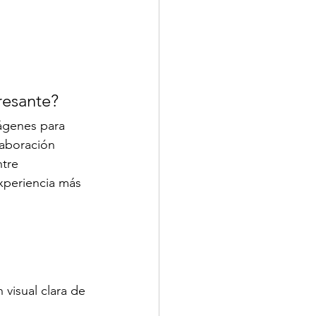
resante?
ágenes para 
laboración 
tre 
xperiencia más 
visual clara de 