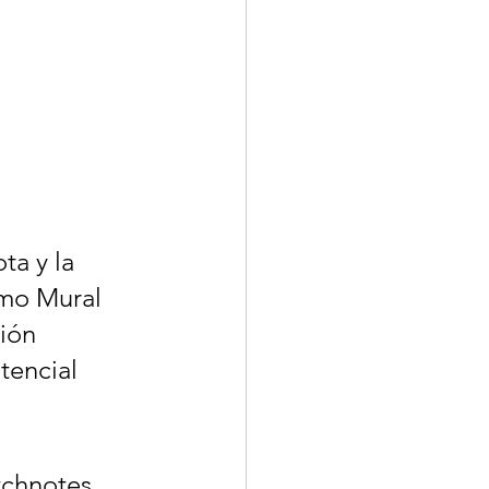
ta y la 
omo Mural 
ión 
tencial 
tchnotes 