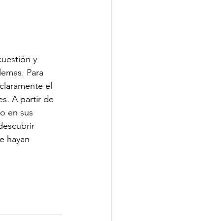
uestión y 
lemas. Para 
claramente el 
s. A partir de 
lo en sus 
descubrir 
e hayan 