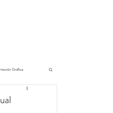
ias
Blog
Contacto
tación Gráfica
IA
ual