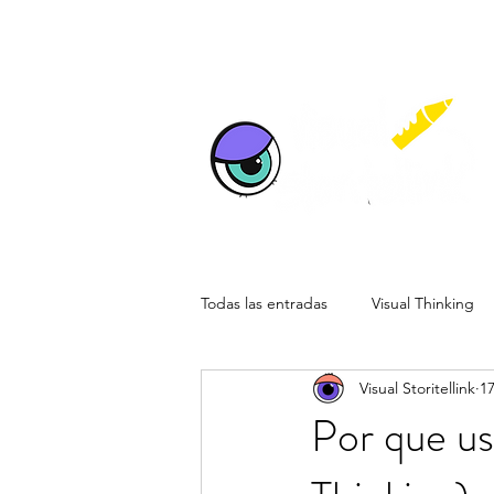
Todas las entradas
Visual Thinking
Visual Storitellink
1
Reuniones Visuales Remotas
E
Por que us