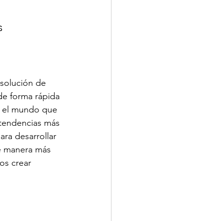
s 
solución de 
de forma rápida 
r el mundo que 
 tendencias más 
ra desarrollar 
e manera más 
os crear 