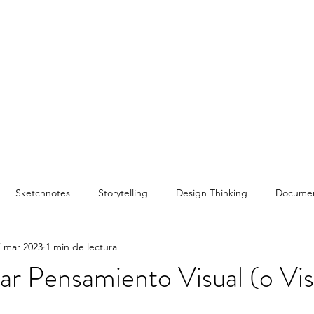
Inicio
Servicios
Capacitación
Conferenc
Sketchnotes
Storytelling
Design Thinking
Documen
7 mar 2023
1 min de lectura
stilo de Vida
Facilitación Gráfica
Conferencias
Podcast
ar Pensamiento Visual (o Vis