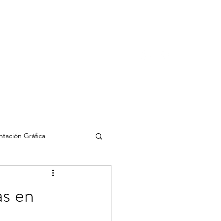
ias
Blog
Contacto
tación Gráfica
IA
as en