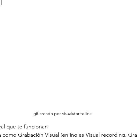
l
gif creado por visualstoritellink
al que te funcionan
como Grabación Visual (en ingles Visual recording, Gra