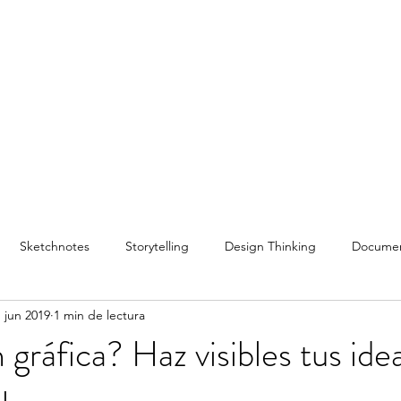
Inicio
Servicios
Capacitación
Conferenc
Sketchnotes
Storytelling
Design Thinking
Documen
 jun 2019
1 min de lectura
stilo de Vida
Facilitación Gráfica
Conferencias
Podcast
 gráfica? Haz visibles tus ide