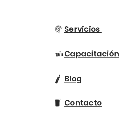
empresa?
Servicios
m
Capacitación
E
Blog
q
Contacto
C