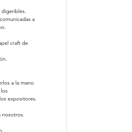
 digeribles.
 comunicadas a 
vo.
pel craft de 
ón.
rlos a la mano 
los 
los expositores.
a nosotros.
o. 