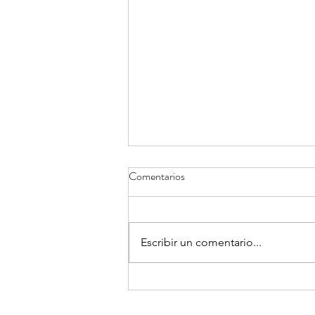
Comentarios
Escribir un comentario...
¿Para qué te sirve conocer tu
propósito si trabajas en una