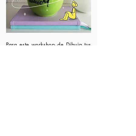
Para este workshop de Dibuja tus
reuniones (Virtuales) los materiales
son muy accesibles.
Cuaderno con hojas blancas o de
puntos para dibujar. También
puedes usar solo hojas blancas.
Estilógrafo negro punto fino
Estilógrafo negro punto grueso
Plumón gris claro
Plumón de algún color
Si tienes experiencia y quieres usar