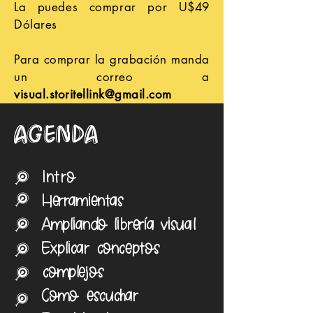
La puedes comprar por U$49
Dólares
Para comprar la grabación manda
un correo a
visual.storitellink@gmail.com
agenda
Intro
J
Herramientas
J
Ampliando librería visual
J
Explicar conceptos
J
complejos
J
Como escuchar
J