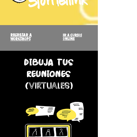
regresar a
ir a cursos
workshops
online
dibuja tus
reuniones
(VIRTUALES)