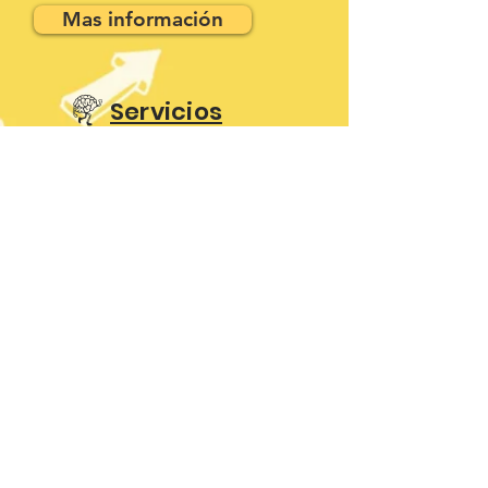
Mas información
m
Servicios
E
Capacitación
q
Blog
C
Contacto