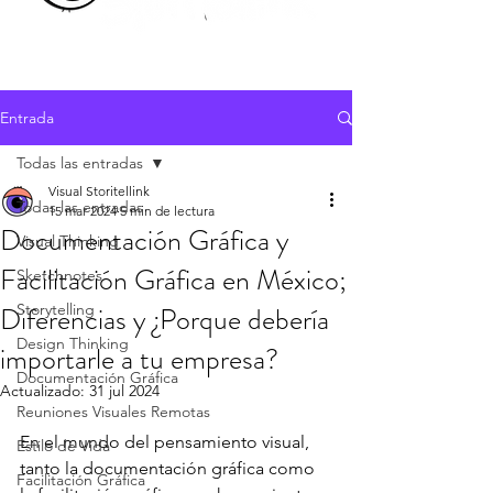
Entrada
Todas las entradas
Visual Storitellink
Todas las entradas
15 mar 2024
5 min de lectura
Documentación Gráfica y
Visual Thinking
Facilitación Gráfica en México;
Sketchnotes
Diferencias y ¿Porque debería
Storytelling
Design Thinking
importarle a tu empresa?
Documentación Gráfica
Actualizado:
31 jul 2024
Reuniones Visuales Remotas
En el mundo del pensamiento visual, 
Estilo de Vida
tanto la documentación gráfica como 
Facilitación Gráfica