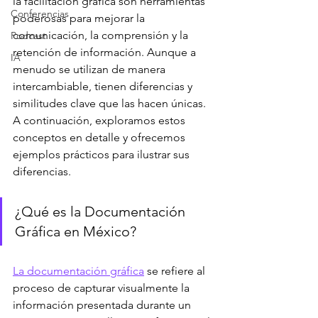
la facilitación gráfica son herramientas 
Conferencias
poderosas para mejorar la 
comunicación, la comprensión y la 
Podcast
retención de información. Aunque a 
IA
menudo se utilizan de manera 
intercambiable, tienen diferencias y 
similitudes clave que las hacen únicas. 
A continuación, exploramos estos 
conceptos en detalle y ofrecemos 
ejemplos prácticos para ilustrar sus 
diferencias.
¿Qué es la Documentación 
Gráfica en México?
La documentación gráfica
 se refiere al 
proceso de capturar visualmente la 
información presentada durante un 