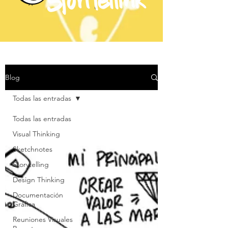
Blog
Todas las entradas
Todas las entradas
Visual Thinking
Sketchnotes
Storytelling
Design Thinking
Documentación
Gráfica
Reuniones Visuales