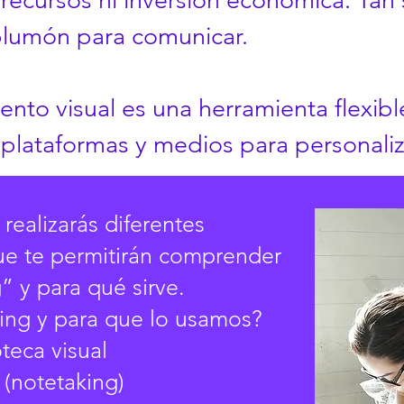
recursos ni inversión económica. Tan 
plumón para comunicar.
nto visual es una herramienta flexibl
 plataformas y medios para personali
realizarás diferentes
que te permitirán comprender
” y para qué sirve.
king y para que lo usamos?
teca visual
 (notetaking)