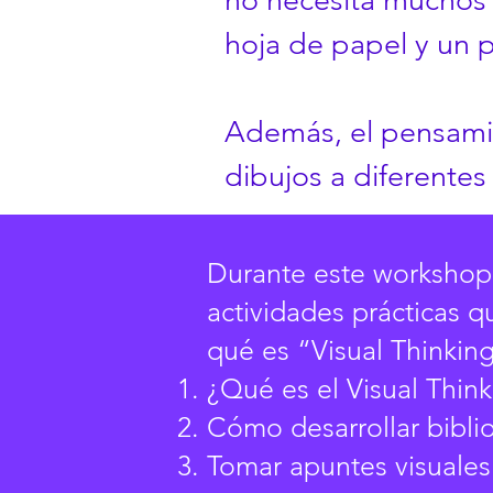
no necesita muchos 
hoja de papel y un 
Además, el pensamie
dibujos a diferentes
Durante este workshop 
actividades prácticas 
qué es “Visual Thinking
¿Qué es el Visual Thin
Cómo desarrollar biblio
Tomar apuntes visuales