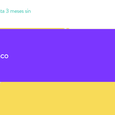
ta 3 meses sin
nco