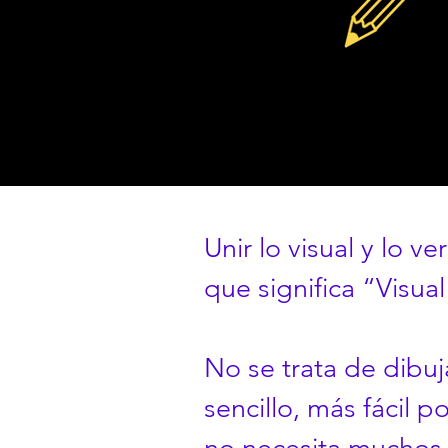
Unir lo visual y lo 
que significa “Visua
No se trata de dibu
sencillo, más fácil p