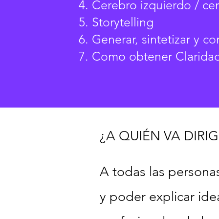
Cerebro izquierdo / ce
Storytelling
Generar, sintetizar y c
Como obtener Clarida
¿A QUIÉN VA DIRI
A todas las personas
y poder explicar ide