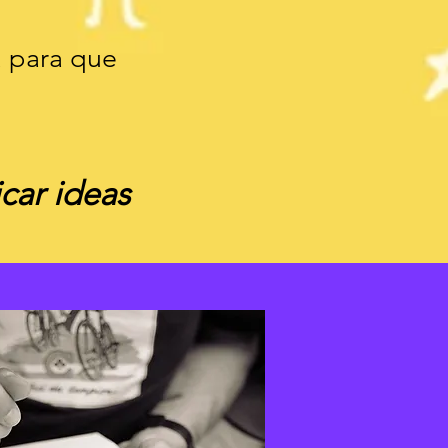
 para que
car ideas