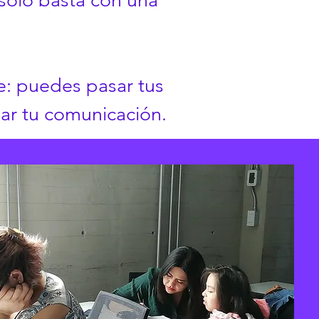
sólo basta con una
e: puedes pasar tus
zar tu comunicación.