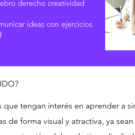
rebro derecho creatividad
omunicar ideas con ejercicios
d
GIDO?
 que tengan interés en aprender a si
as de forma visual y atractiva, ya se