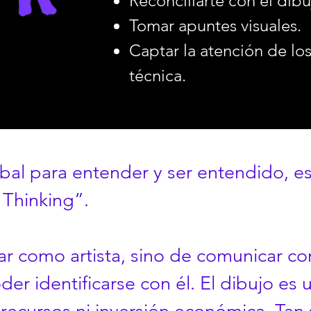
Reconciliarte con el dibu
Tomar apuntes visuales.
Captar la atención de lo
técnica.
verbal para entender y ser entendido, 
l Thinking”.
jar como artista, sino de comunicar c
oder identificarse con él. El dibujo e