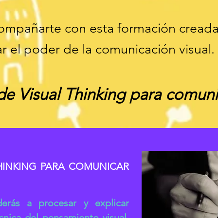
mpañarte con esta formación creada
r el poder de la comunicación visual.
e Visual Thinking para comuni
HINKING PARA COMUNICAR
derás a procesar y explicar
cnica del pensamiento visual.