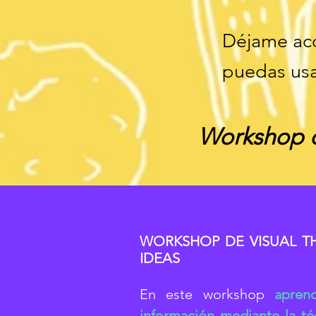
Déjame aco
puedas usa
Workshop d
WORKSHOP DE VISUAL T
IDEAS
En este workshop
apren
información mediante la té