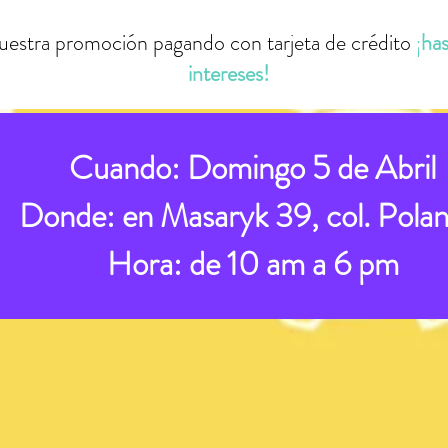
estra promoción pagando con tarjeta de crédito
¡
has
intereses!
Cuando: Domingo 5 de Abril
Donde: en Masaryk 39, col. Pola
Hora: de 10 am a 6 pm