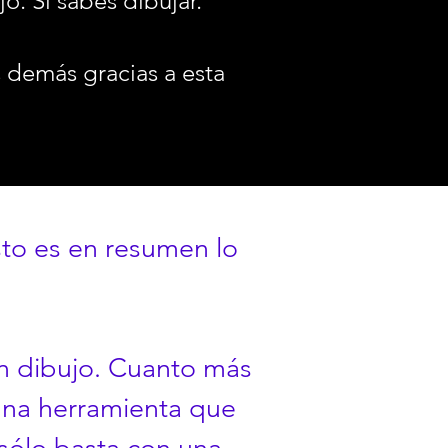
jo. Sí sabes dibujar.
s demás gracias a esta
esto es en resumen lo
on dibujo. Cuanto más
s una herramienta que