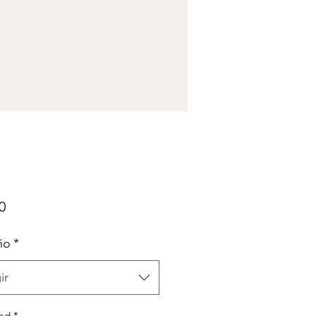
Precio
0
ño
*
ir
ad
*