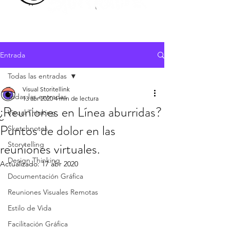
Entrada
Todas las entradas
Visual Storitellink
Todas las entradas
13 abr 2020
4 min de lectura
¿Reuniones en Línea aburridas?
Visual Thinking
Puntos de dolor en las
Sketchnotes
reuniones virtuales.
Storytelling
Design Thinking
Actualizado:
17 abr 2020
Documentación Gráfica
Reuniones Visuales Remotas
Estilo de Vida
Facilitación Gráfica